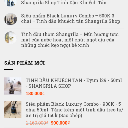
Shangrila Shop Tinh Dầu Khuếch Tán
Siêu phẩm Black Luxury Combo – 500K 3
chai – Tinh dầu khuếch tán Shangrila Shop
Tinh dầu thơm Shangrila – Mùi hương tươi
mát của nước hoa , một chút ngọt dịu của
những chiếc kẹo ngọt bé xinh
SẢN PHẨM MỚI
TINH DẦU KHUẾCH TÁN - Eyun i29 - 50ml
- SHANGRILA SHOP
180.000
₫
Siêu phẩm Black Luxury Combo - 900K - 5
chai 50ml- Tặng kèm một tinh dầu treo tủ/
xe trị giá 160k (Sao chép)
Giá
Giá
1.160.000
₫
900.000
₫