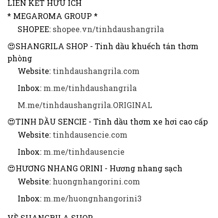
LIÊN KẾT HỮU ÍCH
* MEGAROMA GROUP *
SHOPEE:
shopee.vn/tinhdaushangrila
😍SHANGRILA SHOP - Tinh dầu khuếch tán thơm
phòng
Website:
tinhdaushangrila.com
Inbox:
m.me/tinhdaushangrila
M.me/tinhdaushangrila.ORIGINAL
😍TINH DẦU SENCIE - Tinh dầu thơm xe hơi cao cấp
Website:
tinhdausencie.com
Inbox:
m.me/tinhdausencie
😍HƯƠNG NHANG ORINI - Hương nhang sạch
Website:
huongnhangorini.com
Inbox:
m.me/huongnhangorini3
VỀ SHANGRILA SHOP