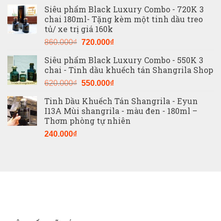
gốc
hiện
Siêu phẩm Black Luxury Combo - 720K 3
là:
tại
chai 180ml- Tặng kèm một tinh dầu treo
1.160.000₫.
là:
tủ/ xe trị giá 160k
900.000₫.
Giá
Giá
860.000
₫
720.000
₫
gốc
hiện
Siêu phẩm Black Luxury Combo - 550K 3
là:
tại
chai - Tinh dầu khuếch tán Shangrila Shop
860.000₫.
là:
Giá
Giá
720.000₫.
620.000
₫
550.000
₫
gốc
hiện
Tinh Dầu Khuếch Tán Shangrila - Eyun
là:
tại
I13A Mùi shangrila - màu đen - 180ml –
620.000₫.
là:
Thơm phòng tự nhiên
550.000₫.
240.000
₫