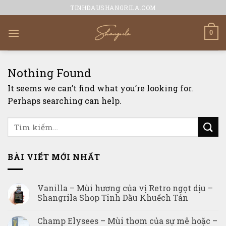
Skip
TINHDAUSHANGRILA.COM
to
content
0
Nothing Found
It seems we can’t find what you’re looking for.
Perhaps searching can help.
BÀI VIẾT MỚI NHẤT
Vanilla – Mùi hương của vị Retro ngọt dịu –
Shangrila Shop Tinh Dầu Khuếch Tán
Champ Elysees – Mùi thơm của sự mê hoặc –