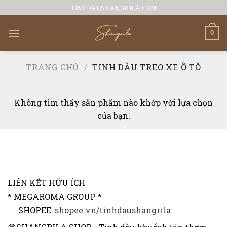
Skip
TINHDAUSHANGRILA.COM
to
content
0
TRANG CHỦ
/
TINH DẦU TREO XE Ô TÔ
Không tìm thấy sản phẩm nào khớp với lựa chọn
của bạn.
LIÊN KẾT HỮU ÍCH
* MEGAROMA GROUP *
SHOPEE:
shopee.vn/tinhdaushangrila